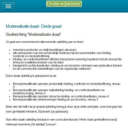
Moderealisatie duaal - Derde graad
Studierichting "Moderealisatie duaal"
Je gaat een overeenkomst alternerende opleiding aan en leert:
meerdere productie- en strijkhandelingen uitvoeren
alle werkposten van een productielijn bedienen bij het samenstellen van kleding,
confectie en meubelstoffering
kleding- en confectieartikelen efficiënt retoucheren rekening houdend met de verwachte
timing en kwaliteitsvereisten van de klant
klantgericht confectieartikelen, kleding en accessoires verkopen aan particuliere klanten
en de commerciële doelstellingen van de organisatie realiseren
Deze duale opleiding is gebaseerd op de
Beroepskwalificatie operator productielijn kleding, confectie en meubelstoffering, niveau
3
Beroepskwalificatie operator strijkafdeling kleding- en confectieartikelen en
textielverzorging, niveau 3
Beroepskwalificatie operator retouche kleding- en confectieartikelen, niveau 4
Beroepskwalificatie winkelverkoper kleding en accessoires, niveau 3
Meer dan de helft van je graadsopleiding breng je door op je reële werkplek: concreet gaat het
over gemiddeld minstens 20u/week (op jaarbasis).
Voor elke duale opleiding bestaat er een curriculumdossier. Hierin staat gedetailleerd wat jij
minimaal moet leren.Zie tabblad 'Lessen'.