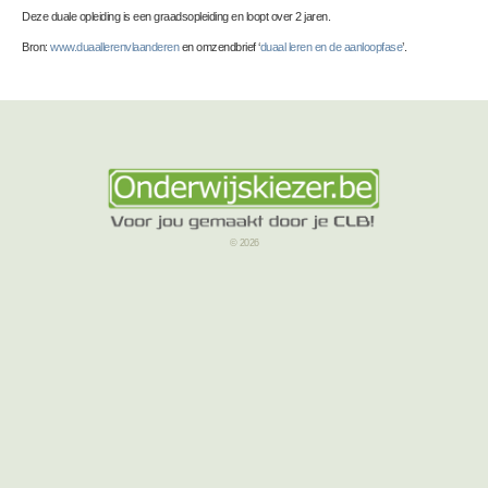
Deze duale opleiding is een graadsopleiding en loopt over 2 jaren.
Bron:
www.duaallerenvlaanderen
en omzendbrief ‘
duaal leren en de aanloopfase
’.
© 2026