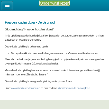
Paardenhouderij duaal - Derde graad
Studierichting "Paardenhouderij duaal"
In de opleiding paardenhouderij duaal leer je paarden verzorgen, africhten en opleiden om hun
capaciteit en waarde te verhogen.
Deze duale opleiding is gebaseerd op de
Beroepskwalificatie paardenafrichter, niveau 4 van de Vlaamse kwalificatiestructuur.
Meer dan de helft van je graadsopleiding breng je door op je reële werkplek: concreet gaat het
over gemiddeld minstens 20u/week (op jaarbasis).
Voor elke duale opleiding bestaat er een curriculumdossier. Hierin staat gedetailleerd wat jij
minimaal moet leren.Zie tabblad 'Lessen'.
Deze duale opleiding is een graadsopleiding en loopt over 2 jaren.
Bron:
www.duaallerenvlaanderen
en omzendbrief ‘
duaal leren en de aanloopfase
’.