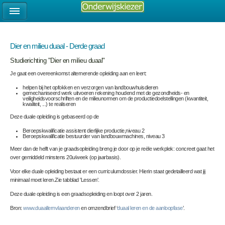
Dier en milieu duaal - Derde graad
Studierichting "Dier en milieu duaal"
Je gaat een overeenkomst alternerende opleiding aan en leert:
helpen bij het opfokken en verzorgen van landbouwhuisdieren
gemechaniseerd werk uitvoeren rekening houdend met de gezondheids- en
veiligheidsvoorschriften en de milieunormen om de productiedoelstellingen (kwantiteit,
kwaliteit, ...) te realiseren
Deze duale opleiding is gebaseerd op de
Beroepskwalificatie assistent dierlijke productie,niveau 2
Beroepskwalificatie bestuurder van landbouwmachines, niveau 3
Meer dan de helft van je graadsopleiding breng je door op je reële werkplek: concreet gaat het
over gemiddeld minstens 20u/week (op jaarbasis).
Voor elke duale opleiding bestaat er een curriculumdossier. Hierin staat gedetailleerd wat jij
minimaal moet leren.Zie tabblad 'Lessen'.
Deze duale opleiding is een graadsopleiding en loopt over 2 jaren.
Bron:
www.duaallernvlaanderen
en omzendbrief ‘
duaal leren en de aanloopfase
’.