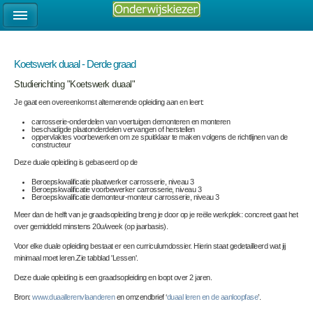
Koetswerk duaal - Derde graad
Studierichting "Koetswerk duaal"
Je gaat een overeenkomst alternerende opleiding aan en leert:
carrosserie-onderdelen van voertuigen demonteren en monteren
beschadigde plaatonderdelen vervangen of herstellen
oppervlaktes voorbewerken om ze spuitklaar te maken volgens de richtlijnen van de
constructeur
Deze duale opleiding is gebaseerd op de
Beroepskwalificatie plaatwerker carrosserie, niveau 3
Beroepskwalificatie voorbewerker carrosserie, niveau 3
Beroepskwalificatie demonteur-monteur carrosserie, niveau 3
Meer dan de helft van je graadsopleiding breng je door op je reële werkplek: concreet gaat het
over gemiddeld minstens 20u/week (op jaarbasis).
Voor elke duale opleiding bestaat er een curriculumdossier. Hierin staat gedetailleerd wat jij
minimaal moet leren.Zie tabblad 'Lessen'.
Deze duale opleiding is een graadsopleiding en loopt over 2 jaren.
Bron:
www.duaallerenvlaanderen
en omzendbrief ‘
duaal leren en de aanloopfase
’.