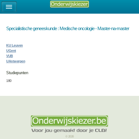
Specialistische geneeskunde : Medische oncologie - Master-na-master
KU Leuven
UGent
VUB
UAntwerpen
Studiepunten
180
© 2026