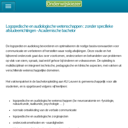
Logopedische en audiologische wetenschappen : zonder specifieke
afstudeerrichtingen - Academische bachelor
De logopedist en audioloog bevorderen en optimaliseren de nodige basisvoorwaarden voor
communicatie en verbeteren of herstellen waar nodig afwijkingen. Deze studie en het
bijhorend onderzoek gaat dus over voorkomen, onderzoeken en behandelen van problemen
op vlak van stem, spraak, taal en/of gehoor bij kinderen en volwassenen. De opleiding is
multidisciplinair en integreert technische, pedagogische en klinische aspecten, met vakken uit
verschillende wetenschappelijke domeinen.
Het vakkenpakket in de bacheloropleiding aan KU Leuven is gemeenschappelijk voor alle
studenten, en is opgebouwd volgens vijf leerlijnen:
logopedische en audiologische wetenschappen (bv neuroanatomie en -fysiologie,
natuurkunde, taalkunde, psychologie … )
normale ontwikkeling van de verbale communicatie
logopedische en audiologische zorgtrajecten
onderzoeksmethoden en -vaardigheden