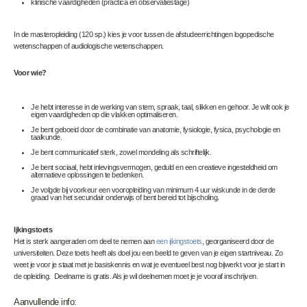
klinische vaardigheden (practica en observatiestage)
In de masteropleiding (120 sp.) kies je voor tussen de afstudeerrichtingen logopedische
wetenschappen of audiologische wetenschappen.
Voor wie?
Je hebt interesse in de werking van stem, spraak, taal, slikken en gehoor. Je wilt ook je
eigen vaardigheden op die vlakken optimaliseren.
Je bent geboeid door de combinatie van anatomie, fysiologie, fysica, psychologie en
taalkunde.
Je bent communicatief sterk, zowel mondeling als schriftelijk.
Je bent sociaal, hebt inlevingsvermogen, geduld en een creatieve ingesteldheid om
alternatieve oplossingen te bedenken.
Je volgde bij voorkeur een vooropleiding van minimum 4 uur wiskunde in de derde
graad van het secundair onderwijs of bent bereid tot bijscholing.
Ijkingstoets
Het is sterk aangeraden om deel te nemen aan
een ijkingstoets
, georganiseerd door de
universiteiten. Deze toets heeft als doel jou een beeld te geven van je eigen startniveau. Zo
weet je voor je staat met je basiskennis en wat je eventueel best nog bijwerkt voor je start in
de opleiding. Deelname is gratis. Als je wil deelnemen moet je je vooraf inschrijven.
Aanvullende info: