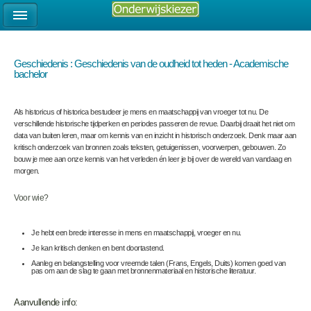
Geschiedenis : Geschiedenis van de oudheid tot heden - Academische
bachelor
Als historicus of historica bestudeer je mens en maatschappij van vroeger tot nu. De
verschillende historische tijdperken en periodes passeren de revue. Daarbij draait het niet om
data van buiten leren, maar om kennis van en inzicht in historisch onderzoek. Denk maar aan
kritisch onderzoek van bronnen zoals teksten, getuigenissen, voorwerpen, gebouwen. Zo
bouw je mee aan onze kennis van het verleden én leer je bij over de wereld van vandaag en
morgen.
Voor wie?
Je hebt een brede interesse in mens en maatschappij, vroeger en nu.
Je kan kritisch denken en bent doortastend.
Aanleg en belangstelling voor vreemde talen (Frans, Engels, Duits) komen goed van
pas om aan de slag te gaan met bronnenmateriaal en historische literatuur.
Aanvullende info: