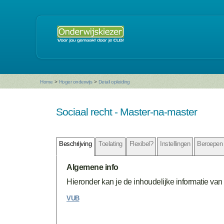
Home
>
Hoger onderwijs
>
Detail opleiding
Sociaal recht - Master-na-master
Beschrijving
Toelating
Flexibel?
Instellingen
Beroepen
Algemene info
Hieronder kan je de inhoudelijke informatie van 
VUB