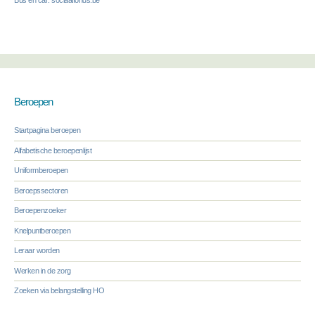
Bus en car: sociaalfonds.be
Beroepen
Startpagina beroepen
Alfabetische beroepenlijst
Uniformberoepen
Beroepssectoren
Beroepenzoeker
Knelpuntberoepen
Leraar worden
Werken in de zorg
Zoeken via belangstelling HO