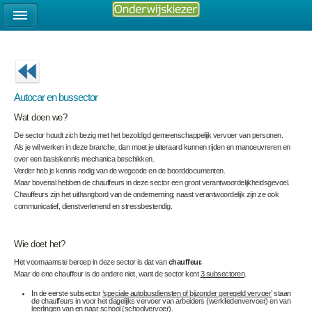
Autocar en bussector
Wat doen we?
De sector houdt zich bezig met het bezoldigd gemeenschappelijk vervoer van personen.
Als je wil werken in deze branche, dan moet je uiteraard kunnen rijden en manoeuvreren en
over een basiskennis mechanica beschikken.
Verder heb je kennis nodig van de wegcode en de boorddocumenten.
Maar bovenal hebben de chauffeurs in deze sector een groot verantwoordelijkheidsgevoel.
Chauffeurs zijn het uithangbord van de onderneming; naast verantwoordelijk zijn ze ook
communicatief, dienstverlenend en stressbestendig.
Wie doet het?
Het voornaamste beroep in deze sector is dat van
chauffeur.
Maar de ene chauffeur is de andere niet, want de sector kent
3 subsectoren
.
In de eerste subsector
‘speciale autobusdiensten of bijzonder geregeld vervoer’
staan
de chauffeurs in voor het dagelijks vervoer van arbeiders (werkliedenvervoer) en van
leerlingen van en naar school (schoolvervoer).