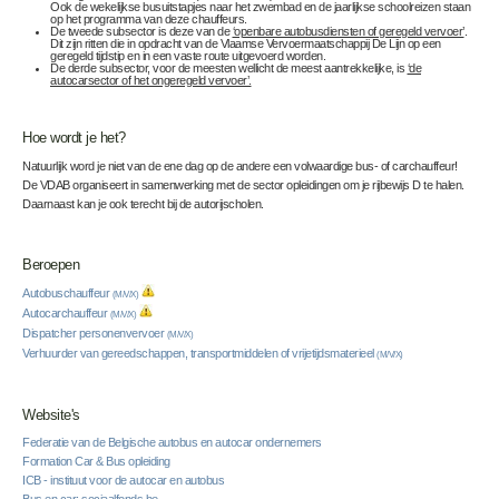
Ook de wekelijkse busuitstapjes naar het zwembad en de jaarlijkse schoolreizen staan
op het programma van deze chauffeurs.
De tweede subsector is deze van de
‘openbare autobusdiensten of geregeld vervoer’
.
Dit zijn ritten die in opdracht van de Vlaamse Vervoermaatschappij De Lijn op een
geregeld tijdstip en in een vaste route uitgevoerd worden.
De derde subsector, voor de meesten wellicht de meest aantrekkelijke, is
‘de
autocarsector of het ongeregeld vervoer’.
Hoe wordt je het?
Natuurlijk word je niet van de ene dag op de andere een volwaardige bus- of carchauffeur!
De VDAB organiseert in samenwerking met de sector opleidingen om je rijbewijs D te halen.
Daarnaast kan je ook terecht bij de autorijscholen.
Beroepen
Autobuschauffeur
(M/V/X)
Autocarchauffeur
(M/V/X)
Dispatcher personenvervoer
(M/V/X)
Verhuurder van gereedschappen, transportmiddelen of vrijetijdsmaterieel
(M/V/X)
Website's
Federatie van de Belgische autobus en autocar ondernemers
Formation Car & Bus opleiding
ICB - instituut voor de autocar en autobus