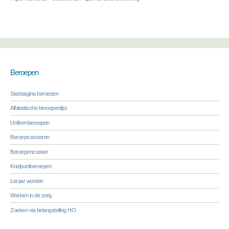
Beroepen
Startpagina beroepen
Alfabetische beroepenlijst
Uniformberoepen
Beroepssectoren
Beroepenzoeker
Knelpuntberoepen
Leraar worden
Werken in de zorg
Zoeken via belangstelling HO