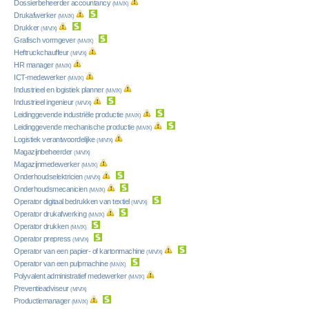
Dossierbeheerder accountancy
(M/V/X)
Drukafwerker
(M/V/X)
Drukker
(M/V/X)
Grafisch vormgever
(M/V/X)
Heftruckchauffeur
(M/V/X)
HR manager
(M/V/X)
ICT-medewerker
(M/V/X)
Industrieel en logistiek planner
(M/V/X)
Industrieel ingenieur
(M/V/X)
Leidinggevende industriële productie
(M/V/X)
Leidinggevende mechanische productie
(M/V/X)
Logistiek verantwoordelijke
(M/V/X)
Magazijnbeheerder
(M/V/X)
Magazijnmedewerker
(M/V/X)
Onderhoudselektricien
(M/V/X)
Onderhoudsmecanicien
(M/V/X)
Operator digitaal bedrukken van textiel
(M/V/X)
Operator drukafwerking
(M/V/X)
Operator drukken
(M/V/X)
Operator prepress
(M/V/X)
Operator van een papier- of kartonmachine
(M/V/X)
Operator van een pulpmachine
(M/V/X)
Polyvalent administratief medewerker
(M/V/X)
Preventieadviseur
(M/V/X)
Productiemanager
(M/V/X)