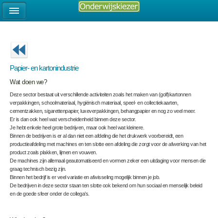
Papier- en kartonindustrie
Wat doen we?
Deze sector bestaat uit verschillende activiteiten zoals het maken van (golf)kartonnen
verpakkingen, schoolmateriaal, hygiënisch materiaal, speel- en collectiekaarten,
cementzakken, sigarettenpapier, luxeverpakkingen, behangpapier en nog zo veel meer.
Er is dan ook heel wat verscheidenheid binnen deze sector.
Je hebt enkele heel grote bedrijven, maar ook heel wat kleinere.
Binnen de bedrijven is er al dan niet een afdeling die het drukwerk voorbereidt, een
productieafdeling met machines en ten slotte een afdeling die zorgt voor de afwerking van het
product zoals plakken, lijmen en vouwen.
De machines zijn allemaal geautomatiseerd en vormen zeker een uitdaging voor mensen die
graag technisch bezig zijn.
Binnen het bedrijf is er veel variatie en afwisseling mogelijk binnen je job.
De bedrijven in deze sector staan ten slotte ook bekend om hun sociaal en menselijk beleid
en de goede sfeer onder de collega’s.