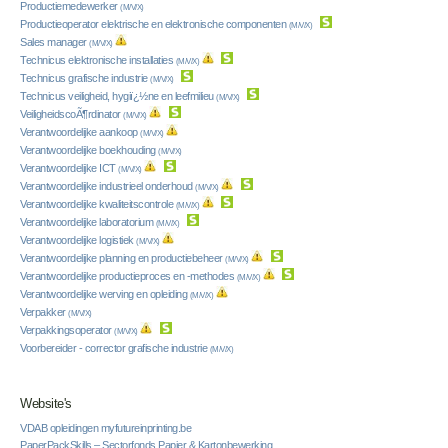
Productiemedewerker
(M/V/X)
Productieoperator elektrische en elektronische componenten
(M/V/X)
Sales manager
(M/V/X)
Technicus elektronische installaties
(M/V/X)
Technicus grafische industrie
(M/V/X)
Technicus veiligheid, hygiï¿½ne en leefmilieu
(M/V/X)
VeiligheidscoÃ¶rdinator
(M/V/X)
Verantwoordelijke aankoop
(M/V/X)
Verantwoordelijke boekhouding
(M/V/X)
Verantwoordelijke ICT
(M/V/X)
Verantwoordelijke industrieel onderhoud
(M/V/X)
Verantwoordelijke kwaliteitscontrole
(M/V/X)
Verantwoordelijke laboratorium
(M/V/X)
Verantwoordelijke logistiek
(M/V/X)
Verantwoordelijke planning en productiebeheer
(M/V/X)
Verantwoordelijke productieproces en -methodes
(M/V/X)
Verantwoordelijke werving en opleiding
(M/V/X)
Verpakker
(M/V/X)
Verpakkingsoperator
(M/V/X)
Voorbereider - corrector grafische industrie
(M/V/X)
Website's
VDAB opleidingen myfutureinprinting.be
PaperPackSkills – Sectorfonds Papier & Kartonbewerking