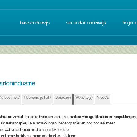
basisonderwijs
secundair onderwijs
hoger 
artonindustrie
ie doet het?
Hoe word je het?
Beroepen
Website(s)
Video's
aat uit verschillende activiteiten zoals het maken van (golf)kartonnen verpakkingen, 
igarettenpapier, luxeverpakkingen, behangpapier en nog zo veel meer.
eel wat verscheidenheid binnen deze sector.
eel grote bedrijven, maar ook heel wat kleinere.