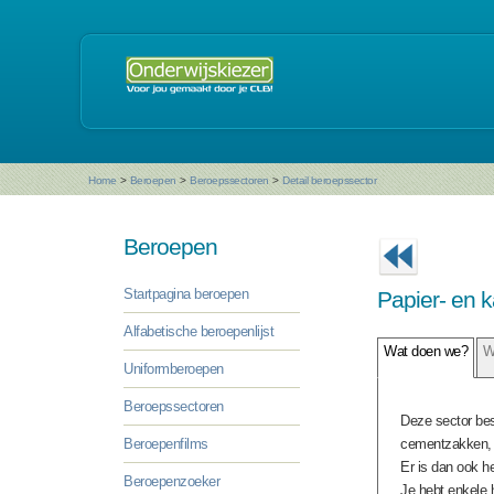
Home
>
Beroepen
>
Beroepssectoren
>
Detail beroepssector
Beroepen
Startpagina beroepen
Papier- en k
Alfabetische beroepenlijst
Wat doen we?
W
Uniformberoepen
Beroepssectoren
Deze sector best
Beroepenfilms
cementzakken, s
Er is dan ook h
Beroepenzoeker
Je hebt enkele h