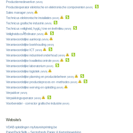
Productiemedewerker
(M/V/X)
Productieoperator elektrische en elektronische componenten
(M/V/X)
Sales manager
(M/V/X)
Technicus elektronische installaties
(M/V/X)
Technicus grafische industrie
(M/V/X)
Technicus veiligheid, hygiï¿½ne en leefmilieu
(M/V/X)
VeiligheidscoÃ¶rdinator
(M/V/X)
Verantwoordelijke aankoop
(M/V/X)
Verantwoordelijke boekhouding
(M/V/X)
Verantwoordelijke ICT
(M/V/X)
Verantwoordelijke industrieel onderhoud
(M/V/X)
Verantwoordelijke kwaliteitscontrole
(M/V/X)
Verantwoordelijke laboratorium
(M/V/X)
Verantwoordelijke logistiek
(M/V/X)
Verantwoordelijke planning en productiebeheer
(M/V/X)
Verantwoordelijke productieproces en -methodes
(M/V/X)
Verantwoordelijke werving en opleiding
(M/V/X)
Verpakker
(M/V/X)
Verpakkingsoperator
(M/V/X)
Voorbereider - corrector grafische industrie
(M/V/X)
Website's
VDAB opleidingen myfutureinprinting.be
PaperPackSkills – Sectorfonds Papier & Kartonbewerking