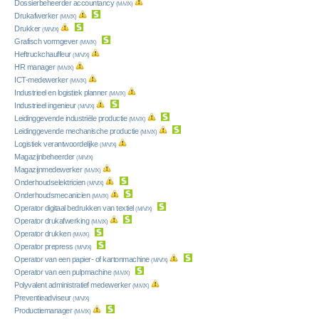
Dossierbeheerder accountancy
(M/V/X)
Drukafwerker
(M/V/X)
Drukker
(M/V/X)
Grafisch vormgever
(M/V/X)
Heftruckchauffeur
(M/V/X)
HR manager
(M/V/X)
ICT-medewerker
(M/V/X)
Industrieel en logistiek planner
(M/V/X)
Industrieel ingenieur
(M/V/X)
Leidinggevende industriële productie
(M/V/X)
Leidinggevende mechanische productie
(M/V/X)
Logistiek verantwoordelijke
(M/V/X)
Magazijnbeheerder
(M/V/X)
Magazijnmedewerker
(M/V/X)
Onderhoudselektricien
(M/V/X)
Onderhoudsmecanicien
(M/V/X)
Operator digitaal bedrukken van textiel
(M/V/X)
Operator drukafwerking
(M/V/X)
Operator drukken
(M/V/X)
Operator prepress
(M/V/X)
Operator van een papier- of kartonmachine
(M/V/X)
Operator van een pulpmachine
(M/V/X)
Polyvalent administratief medewerker
(M/V/X)
Preventieadviseur
(M/V/X)
Productiemanager
(M/V/X)