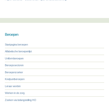
Beroepen
Startpagina beroepen
Alfabetische beroepenlijst
Uniformberoepen
Beroepssectoren
Beroepenzoeker
Knelpuntberoepen
Leraar worden
Werken in de zorg
Zoeken via belangstelling HO