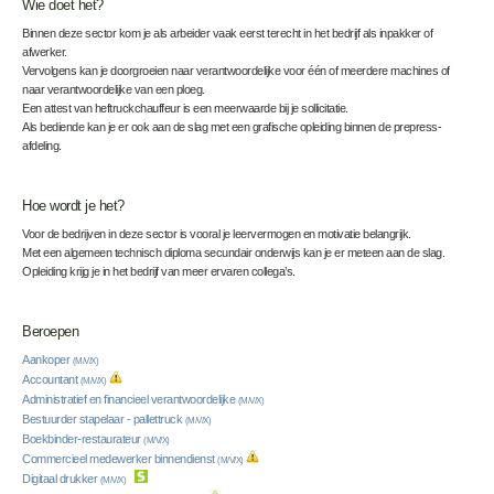
Wie doet het?
Binnen deze sector kom je als arbeider vaak eerst terecht in het bedrijf als inpakker of
afwerker.
Vervolgens kan je doorgroeien naar verantwoordelijke voor één of meerdere machines of
naar verantwoordelijke van een ploeg.
Een attest van heftruckchauffeur is een meerwaarde bij je sollicitatie.
Als bediende kan je er ook aan de slag met een grafische opleiding binnen de prepress-
afdeling.
Hoe wordt je het?
Voor de bedrijven in deze sector is vooral je leervermogen en motivatie belangrijk.
Met een algemeen technisch diploma secundair onderwijs kan je er meteen aan de slag.
Opleiding krijg je in het bedrijf van meer ervaren collega’s.
Beroepen
Aankoper
(M/V/X)
Accountant
(M/V/X)
Administratief en financieel verantwoordelijke
(M/V/X)
Bestuurder stapelaar - pallettruck
(M/V/X)
Boekbinder-restaurateur
(M/V/X)
Commercieel medewerker binnendienst
(M/V/X)
Digitaal drukker
(M/V/X)