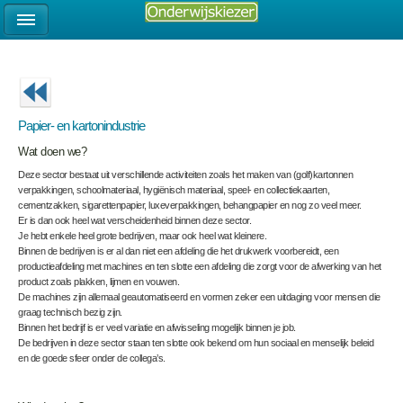
Papier- en kartonindustrie
Wat doen we?
Deze sector bestaat uit verschillende activiteiten zoals het maken van (golf)kartonnen
verpakkingen, schoolmateriaal, hygiënisch materiaal, speel- en collectiekaarten,
cementzakken, sigarettenpapier, luxeverpakkingen, behangpapier en nog zo veel meer.
Er is dan ook heel wat verscheidenheid binnen deze sector.
Je hebt enkele heel grote bedrijven, maar ook heel wat kleinere.
Binnen de bedrijven is er al dan niet een afdeling die het drukwerk voorbereidt, een
productieafdeling met machines en ten slotte een afdeling die zorgt voor de afwerking van het
product zoals plakken, lijmen en vouwen.
De machines zijn allemaal geautomatiseerd en vormen zeker een uitdaging voor mensen die
graag technisch bezig zijn.
Binnen het bedrijf is er veel variatie en afwisseling mogelijk binnen je job.
De bedrijven in deze sector staan ten slotte ook bekend om hun sociaal en menselijk beleid
en de goede sfeer onder de collega’s.