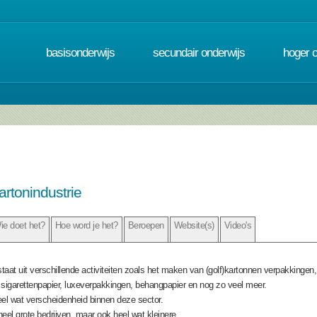
basisonderwijs
secundair onderwijs
hoger 
artonindustrie
ie doet het?
Hoe word je het?
Beroepen
Website(s)
Video's
aat uit verschillende activiteiten zoals het maken van (golf)kartonnen verpakkingen, 
igarettenpapier, luxeverpakkingen, behangpapier en nog zo veel meer.
eel wat verscheidenheid binnen deze sector.
eel grote bedrijven, maar ook heel wat kleinere.