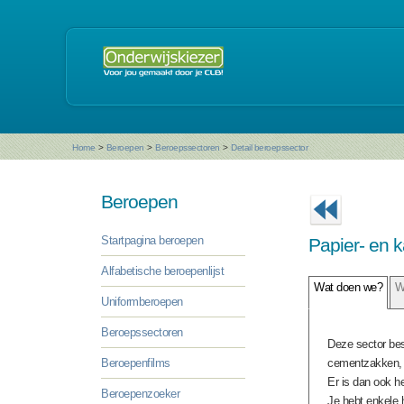
Home
>
Beroepen
>
Beroepssectoren
>
Detail beroepssector
Beroepen
Startpagina beroepen
Papier- en k
Alfabetische beroepenlijst
Wat doen we?
W
Uniformberoepen
Beroepssectoren
Deze sector best
Beroepenfilms
cementzakken, s
Er is dan ook h
Beroepenzoeker
Je hebt enkele h