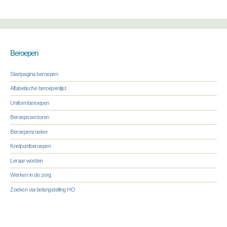
Beroepen
Startpagina beroepen
Alfabetische beroepenlijst
Uniformberoepen
Beroepssectoren
Beroepenzoeker
Knelpuntberoepen
Leraar worden
Werken in de zorg
Zoeken via belangstelling HO