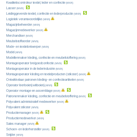
Kwaliteitscontroleur textiel, leder en confectie
(M/V/X)
Lasser
(M/V/X)
Leidinggevende textiel, confectie en lederproductie
(M/V/X)
Logistiek verantwoordelijke
(M/V/X)
Magazijnbeheerder
(M/V/X)
Magazijnmedewerker
(M/V/X)
Merchandiser
(M/V/X)
Meubelstoffeerder
(M/V/X)
Mode- en textielontwerper
(M/V/X)
Model
(M/V/X)
Modellenmaker kleding, confectie en meubelstoffering
(M/V/X)
Montageoperator breigoedconfectie
(M/V/X)
Montageoperator in de lederindustrie
(M/V/X)
Montageoperator kleding en textielproducten (stikster)
(M/V/X)
Ontwikkelaar patronen kleding- en confectieartikelen
(M/V/X)
Operator leerlooierij witlooierij
(M/V/X)
Operator montage en assemblage
(M/V/X)
Patronenmaker kleding, confectie en meubelstoffering
(M/V/X)
Polyvalent administratief medewerker
(M/V/X)
Polyvalent stikster
(M/V/X)
Productiemanager
(M/V/X)
Productiemedewerker
(M/V/X)
Sales manager
(M/V/X)
Schoen- en lederhersteller
(M/V/X)
Snijder
(M/V/X)