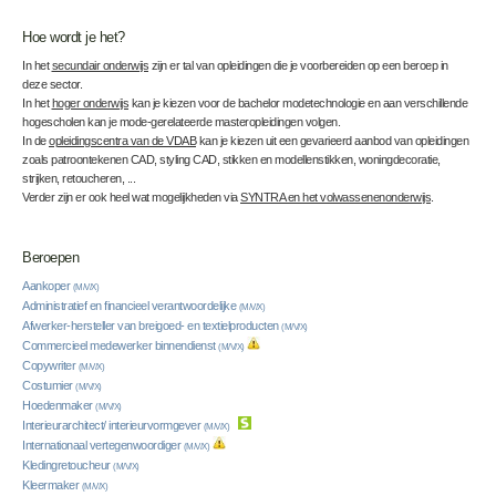
Hoe wordt je het?
In het
secundair onderwijs
zijn er tal van opleidingen die je voorbereiden op een beroep in
deze sector.
In het
hoger onderwijs
kan je kiezen voor de bachelor modetechnologie en aan verschillende
hogescholen kan je mode-gerelateerde masteropleidingen volgen.
In de
opleidingscentra van de VDAB
kan je kiezen uit een gevarieerd aanbod van opleidingen
zoals patroontekenen CAD, styling CAD, stikken en modellenstikken, woningdecoratie,
strijken, retoucheren, ...
Verder zijn er ook heel wat mogelijkheden via
SYNTRA en het volwassenenonderwijs
.
Beroepen
Aankoper
(M/V/X)
Administratief en financieel verantwoordelijke
(M/V/X)
Afwerker-hersteller van breigoed- en textielproducten
(M/V/X)
Commercieel medewerker binnendienst
(M/V/X)
Copywriter
(M/V/X)
Costumier
(M/V/X)
Hoedenmaker
(M/V/X)
Interieurarchitect/ interieurvormgever
(M/V/X)
Internationaal vertegenwoordiger
(M/V/X)
Kledingretoucheur
(M/V/X)
Kleermaker
(M/V/X)