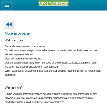
Mode en confectie
Wat doen we?
De
mode
staat centraal in deze sector.
Elk seizoen opnieuw zorgen confectiebedrijven voor kledingcollecties in de meest actuele
kleuren, stijlen en motieven.
Maar confectie is meer dan kleding.
Ook gordijnen en bedlinnen, tenten, parasols en de bekleding van zitplaatsen in een auto
worden in deze sector ontworpen en geproduceerd.
Wie in deze sector wil werken, is uiteraard creatief, volgt de mode op de voet en is technisch
onderlegd.
Wie doet het?
Enkele van de meest voorkomende beroepen binnen de kleding- en confectiesector zijn:
ontwerper, strijkster, afwerkster, atelierleidster, patronenmaakster/intekenaar, snijdster,
productiecontroleur, productieplanner, modellenmaakster.