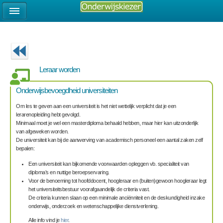
Leraar worden
Onderwijsbevoegdheid universiteiten
Om les te geven aan een universiteit is het niet wettelijk verplicht dat je een
lerarenopleiding hebt gevolgd.
Minimaal moet je wel een masterdiploma behaald hebben, maar hier kan uitzonderlijk
van afgeweken worden.
De universiteit kan bij de aanwerving van academisch personeel een aantal zaken zelf
bepalen:
Een universiteit kan bijkomende voorwaarden opleggen vb. specialiteit van
diploma’s en nuttige beroepservaring.
Voor de benoeming tot hoofddocent, hoogleraar en (buiten)gewoon hoogleraar legt
het universiteitsbestuur voorafgaandelijk de criteria vast.
De criteria kunnen slaan op een minimale anciënniteit en de deskundigheid inzake
onderwijs, onderzoek en wetenschappelijke dienstverlening.
Alle info vind je
hier
.