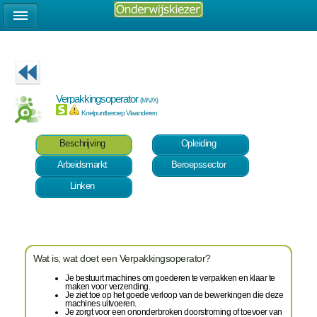
Verpakkingsoperator
(M/V/X)
Knelpuntberoep Vlaanderen
Beschrijving
Opleiding
Arbeidsmarkt
Beroepssector
Linken
Wat is, wat doet een Verpakkingsoperator?
Je bestuurt machines om goederen te verpakken en klaar te
maken voor verzending.
Je ziet toe op het goede verloop van de bewerkingen die deze
machines uitvoeren.
Je zorgt voor een ononderbroken doorstroming of toevoer van