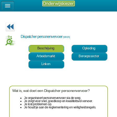
Dispatcher personenvervoer
(M/V/X)
Beschrijving
Opleiding
Arbeidsmarkt
Beroepssector
Linken
Wat is, wat doet een Dispatcher personenvervoer?
Je organiseert personenvervoer via de weg.
Je zorgt voor snel, goedkoop en kwaliteitsvol vervoer.
Je lost problemen op.
Je houdt je aan de reglementering en veiligheidsregels.