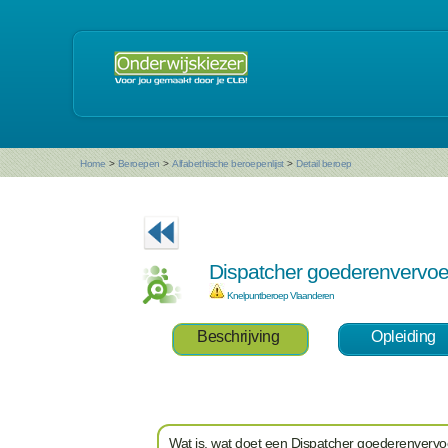
Home
>
Beroepen
>
Alfabethische beroepenlijst
>
Detail beroep
Dispatcher goederenvervo
Knelpuntberoep Vlaanderen
Beschrijving
Opleiding
Wat is, wat doet een Dispatcher goederenvervo