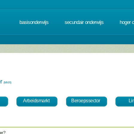
basisonderwijs
secundair onderwijs
hoger 
er
(M/V/X)
Arbeidsmarkt
Beroepssector
Li
er?