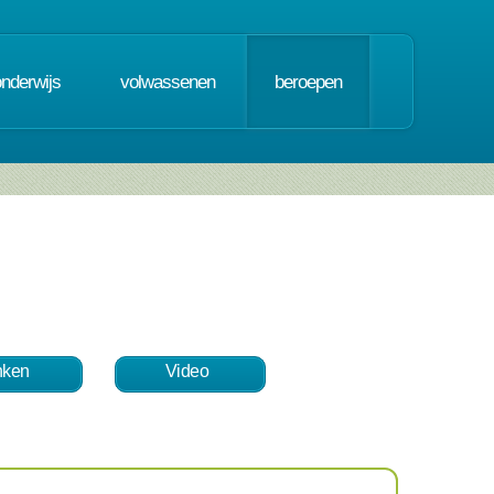
onderwijs
volwassenen
beroepen
nken
Video