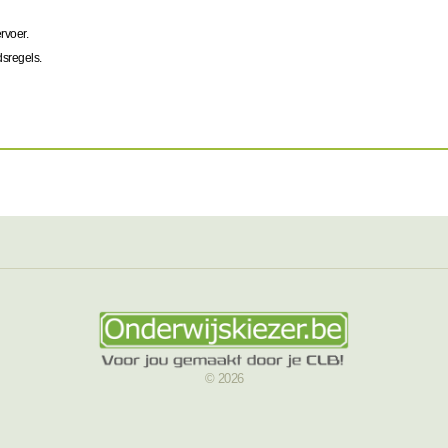
ervoer.
dsregels.
© 2026