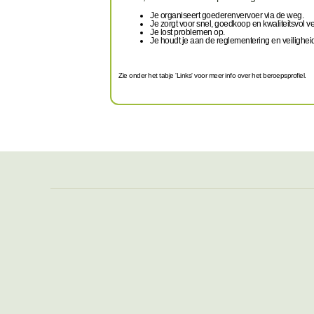
Je organiseert goederenvervoer via de weg.
Je zorgt voor snel, goedkoop en kwaliteitsvol v
Je lost problemen op.
Je houdt je aan de reglementering en veilighei
Zie onder het tabje 'Links' voor meer info over het beroepsprofiel.