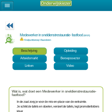
Medewerker in sneldienstrestauratie- fastfood
(M/V/X)
Knelpuntberoep Vlaanderen
Beschrijving
Opleiding
Arbeidsmarkt
Beroepssector
Linken
Video
Wat is, wat doet een Medewerker in sneldienstrestauratie-
fastfood?
In de zaal zorg je voor de mis-en-place van de eetruimte.
Je schikt de tafels en stoelen, versiert de tafels, legt promotiefolders
klaar.