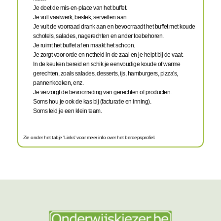
Je doet de mis-en-place van het buffet.
Je vult vaatwerk, bestek, servetten aan.
Je vult de voorraad drank aan en bevoorraadt het buffet met koude
schotels, salades, nagerechten en ander toebehoren.
Je ruimt het buffet af en maakt het schoon.
Je zorgt voor orde en netheid in de zaal en je helpt bij de vaat.
In de keuken bereid en schik je eenvoudige koude of warme
gerechten, zoals salades, desserts, ijs, hamburgers, pizza's,
pannenkoeken, enz.
Je verzorgt de bevoorrading van gerechten of producten.
Soms hou je ook de kas bij (facturatie en inning).
Soms leid je een klein team.
Zie onder het tabje 'Links' voor meer info over het beroepsprofiel.