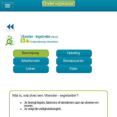
Vloerder - tegelzetter
(M/V/X)
Knelpuntberoep Vlaanderen
Beschrijving
Opleiding
Arbeidsmarkt
Beroepssector
Linken
Video
Wat is, wat doet een Vloerder - tegelzetter?
Je brengt tegels, faiences of sierstenen aan op vloeren en
muren.
Je volgt de veiligheidsregels.