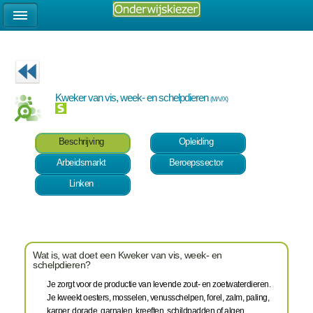
Kweker van vis, week- en schelpdieren
(M/V/X)
Beschrijving
Opleiding
Arbeidsmarkt
Beroepssector
Linken
Wat is, wat doet een Kweker van vis, week- en
schelpdieren?
Je zorgt voor de productie van levende zout- en zoetwaterdieren.
Je kweekt oesters, mosselen, venusschelpen, forel, zalm, paling,
karper, dorade, garnalen, kreeften, schildpadden of algen.