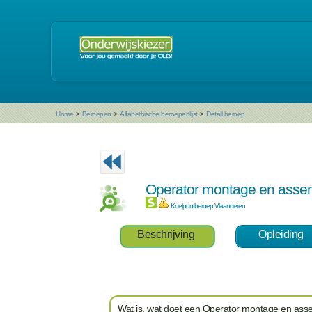
Home
>
Beroepen
>
Alfabethische beroepenlijst
>
Detail beroep
Operator montage en ass
Knelpuntberoep Vlaanderen
Beschrijving
Opleiding
Wat is, wat doet een Operator montage en as