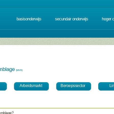
basisonderwijs
secundair onderwijs
hoger 
emblage
(M/V/X)
Arbeidsmarkt
Beroepssector
Li
semblage?