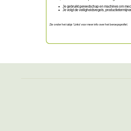
Je gebruikt gereedschap en machines om mec
Je volgt de veiligheidsregels, productietermijne
Zie onder het tabje 'Links' voor meer info over het beroepsprofiel.