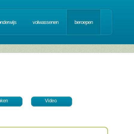
onderwijs
volwassenen
beroepen
nken
Video