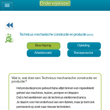
Technicus mechanische constructie en productie
(M/V/X)
Beschrijving
Opleiding
Arbeidsmarkt
Beroepssector
Wat is, wat doet een Technicus mechanische constructie en
productie?
Het productieproces gebeurt bijna altijd binnen een ingewikkeld
geheel van machines, buizen, pompen en kleppen.
Dat is het werkterrein van de technicus elektromechanica.
Je staat in voor het onderhoud van een fabriek, maar je bent ook
permanent op zoek naar nieuwe technieken.