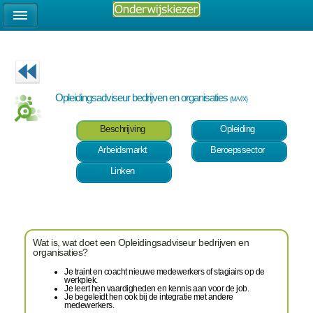
Opleidingsadviseur bedrijven en organisaties
(M/V/X)
Beschrijving
Opleiding
Arbeidsmarkt
Beroepssector
Linken
Wat is, wat doet een Opleidingsadviseur bedrijven en
organisaties?
Je traint en coacht nieuwe medewerkers of stagiairs op de
werkplek.
Je leert hen vaardigheden en kennis aan voor de job.
Je begeleidt hen ook bij de integratie met andere
medewerkers.