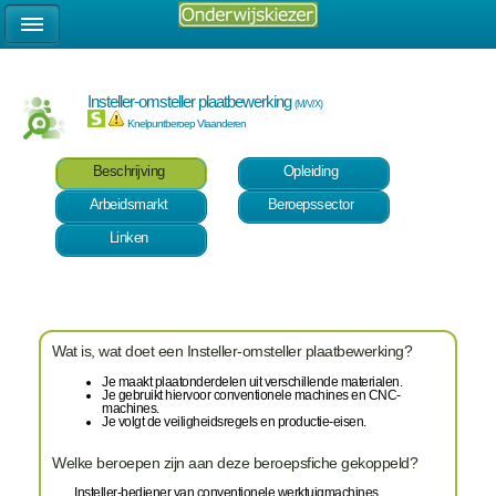
Insteller-omsteller plaatbewerking
(M/V/X)
Knelpuntberoep Vlaanderen
Beschrijving
Opleiding
Arbeidsmarkt
Beroepssector
Linken
Wat is, wat doet een Insteller-omsteller plaatbewerking?
Je maakt plaatonderdelen uit verschillende materialen.
Je gebruikt hiervoor conventionele machines en CNC-
machines.
Je volgt de veiligheidsregels en productie-eisen.
Welke beroepen zijn aan deze beroepsfiche gekoppeld?
Insteller-bediener van conventionele werktuigmachines