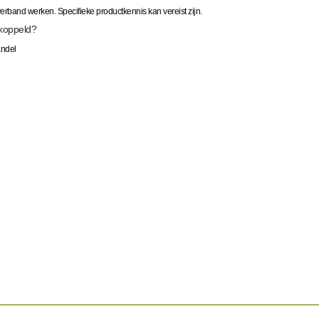
nverband werken. Specifieke productkennis kan vereist zijn.
ekoppeld?
andel