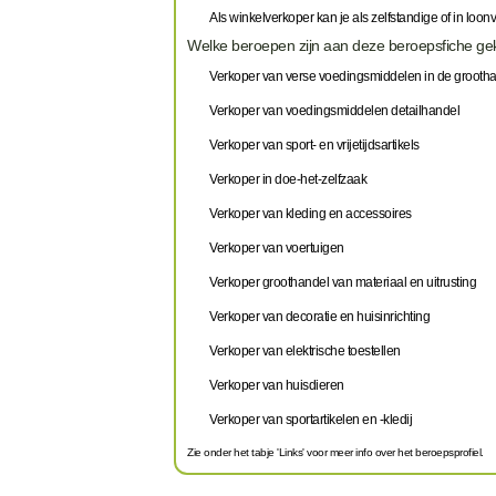
Als winkelverkoper kan je als zelfstandige of in loo
Welke beroepen zijn aan deze beroepsfiche g
Verkoper van verse voedingsmiddelen in de grooth
Verkoper van voedingsmiddelen detailhandel
Verkoper van sport- en vrijetijdsartikels
Verkoper in doe-het-zelfzaak
Verkoper van kleding en accessoires
Verkoper van voertuigen
Verkoper groothandel van materiaal en uitrusting
Verkoper van decoratie en huisinrichting
Verkoper van elektrische toestellen
Verkoper van huisdieren
Verkoper van sportartikelen en -kledij
Zie onder het tabje 'Links' voor meer info over het beroepsprofiel.