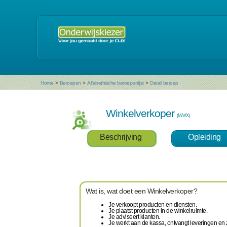
Home
>
Beroepen
>
Alfabethische beroepenlijst
>
Detail beroep
Winkelverkoper
(M/V/X)
Beschrijving
Opleiding
Wat is, wat doet een Winkelverkoper?
Je verkoopt producten en diensten.
Je plaatst producten in de winkelruimte.
Je adviseert klanten.
Je werkt aan de kassa, ontvangt leveringen en zo