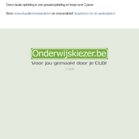
Deze duale opleiding is een graadsopleiding en loopt over 2 jaren.
Bron:
www.duaallerenvlaanderen
en omzendbrief ‘
duaal leren en de aanloopfase
’.
© 2026