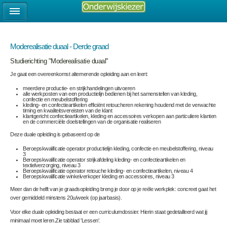
Moderealisatie duaal - Derde graad
Studierichting "Moderealisatie duaal"
Je gaat een overeenkomst alternerende opleiding aan en leert:
meerdere productie- en strijkhandelingen uitvoeren
alle werkposten van een productielijn bedienen bij het samenstellen van kleding,
confectie en meubelstoffering
kleding- en confectieartikelen efficiënt retoucheren rekening houdend met de verwachte
timing en kwaliteitsvereisten van de klant
klantgericht confectieartikelen, kleding en accessoires verkopen aan particuliere klanten
en de commerciële doelstellingen van de organisatie realiseren
Deze duale opleiding is gebaseerd op de
Beroepskwalificatie operator productielijn kleding, confectie en meubelstoffering, niveau
3
Beroepskwalificatie operator strijkafdeling kleding- en confectieartikelen en
textielverzorging, niveau 3
Beroepskwalificatie operator retouche kleding- en confectieartikelen, niveau 4
Beroepskwalificatie winkelverkoper kleding en accessoires, niveau 3
Meer dan de helft van je graadsopleiding breng je door op je reële werkplek: concreet gaat het
over gemiddeld minstens 20u/week (op jaarbasis).
Voor elke duale opleiding bestaat er een curriculumdossier. Hierin staat gedetailleerd wat jij
minimaal moet leren.Zie tabblad 'Lessen'.