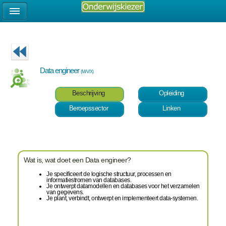
Data engineer
(M/V/X)
Beschrijving
Opleiding
Beroepssector
Linken
Wat is, wat doet een Data engineer?
Je specificeert de logische structuur, processen en
informatiestromen van databases.
Je ontwerpt datamodellen en databases voor het verzamelen
van gegevens.
Je plant, verbindt, ontwerpt en implementeert data-systemen.