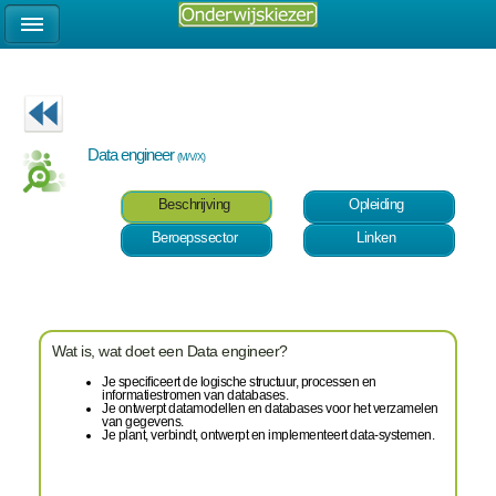
Data engineer
(M/V/X)
Beschrijving
Opleiding
Beroepssector
Linken
Wat is, wat doet een Data engineer?
Je specificeert de logische structuur, processen en
informatiestromen van databases.
Je ontwerpt datamodellen en databases voor het verzamelen
van gegevens.
Je plant, verbindt, ontwerpt en implementeert data-systemen.