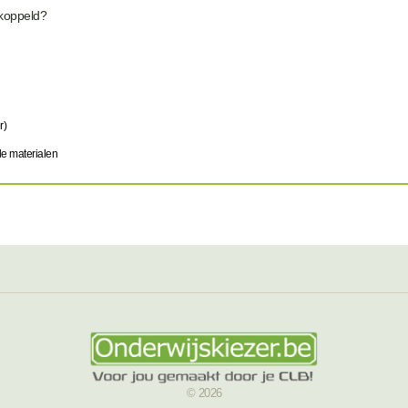
ekoppeld?
r)
le materialen
© 2026