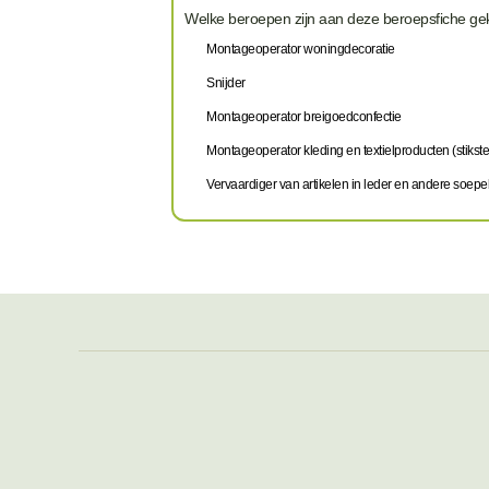
Welke beroepen zijn aan deze beroepsfiche g
Montageoperator woningdecoratie
Snijder
Montageoperator breigoedconfectie
Montageoperator kleding en textielproducten (stikste
Vervaardiger van artikelen in leder en andere soepe