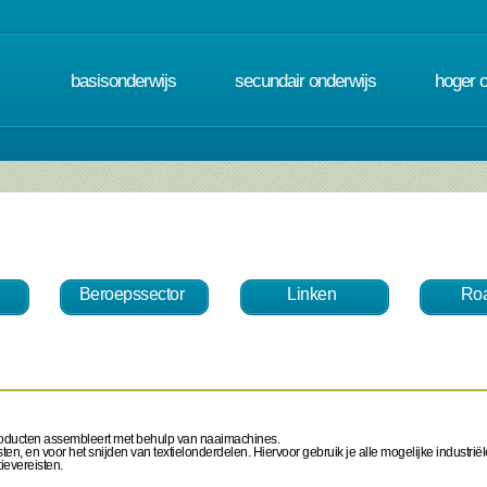
basisonderwijs
secundair onderwijs
hoger 
Beroepssector
Linken
Roa
lproducten assembleert met behulp van naaimachines.
ten, en voor het snijden van textielonderdelen.
Hiervoor gebruik je alle mogelijke industriële
ievereisten.