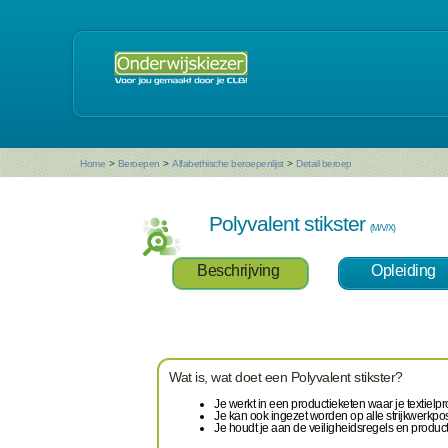
Home
>
Beroepen
>
Alfabethische beroepenlijst
>
Detail beroep
Polyvalent stikster
(M/V/X)
Beschrijving
Opleiding
Wat is, wat doet een Polyvalent stikster?
Je werkt in een productieketen waar je textie
Je kan ook ingezet worden op alle strijkwerkpos
Je houdt je aan de veiligheidsregels en product