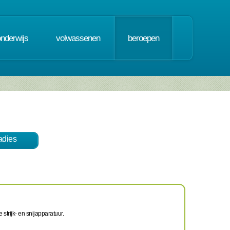
onderwijs
volwassenen
beroepen
dies
 strijk- en snijapparatuur.