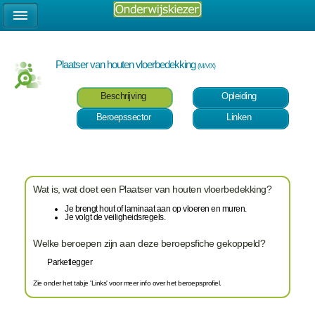
Plaatser van houten vloerbedekking
(M/V/X)
Beschrijving
Opleiding
Beroepssector
Linken
Wat is, wat doet een Plaatser van houten vloerbedekking?
Je brengt hout of laminaat aan op vloeren en muren.
Je volgt de veiligheidsregels.
Welke beroepen zijn aan deze beroepsfiche gekoppeld?
Parketlegger
Zie onder het tabje 'Links' voor meer info over het beroepsprofiel.