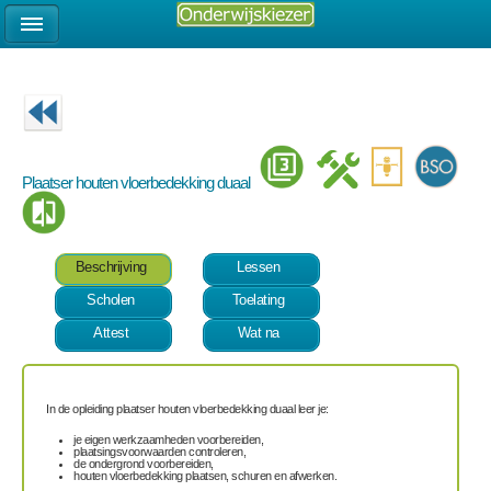
Plaatser houten vloerbedekking duaal
Beschrijving
Lessen
Scholen
Toelating
Attest
Wat na
In de opleiding plaatser houten vloerbedekking duaal leer je:
je eigen werkzaamheden voorbereiden,
plaatsingsvoorwaarden controleren,
de ondergrond voorbereiden,
houten vloerbedekking plaatsen, schuren en afwerken.