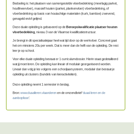
Bedoeling is: het plaatsen van samengestelde vloerbedekking (meerlagig parket,
houtfineervloer), massief houten (parket, plankenvloer) vloerbedekking, of
vloerbedekking op basis van houtachtige materialen (kurk, bamboe) zwevend,
genageld en/of gelijmd.
Deze duale opleiding is gebaseerd op de
Beroepskwalificatie plaatser houten
vloerbedekking
, niveau 3 van de Vlaamse kwalificatiestructuur.
Je brengt in dit specialisatiejaar heel wat tijd door op de werkvloer. Concreet gaat
het om minstens 20u per week. Dat is meer dan de helft van de opleiding. De rest
leer je op school.
Voor elke duale opleiding bestaat er 1 curriculumdossier. Hierin staat gedetailleerd
wat jij moet leren. De opleiding kan lineair of modulair georganiseerd worden.
Lineair dan volg je les volgens een schooljaarsysteem, modulair dan bestaat je
opleiding uit clusters (bundels van leeractiviteiten).
Deze opleiding neemt 1 semester in beslag.
Bron:
www.duaalleren.vlaanderen
en de omzendbrief ‘
duaal leren en de
aanloopfase
’.