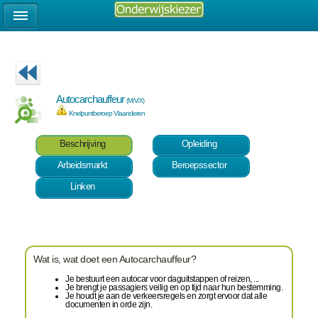
Autocarchauffeur
(M/V/X)
Knelpuntberoep Vlaanderen
Beschrijving
Opleiding
Arbeidsmarkt
Beroepssector
Linken
Wat is, wat doet een Autocarchauffeur?
Je bestuurt een autocar voor daguitstappen of reizen, ...
Je brengt je passagiers veilig en op tijd naar hun bestemming.
Je houdt je aan de verkeersregels en zorgt ervoor dat alle
documenten in orde zijn.