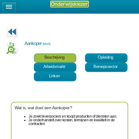
Aankoper
(M/V/X)
Beschrijving
Opleiding
Arbeidsmarkt
Beroepssector
Linken
Wat is, wat doet een Aankoper?
Je zoekt leveranciers en koopt producten of diensten aan.
Je onderhandelt over kosten, termijnen en kwaliteit in de
contracten.