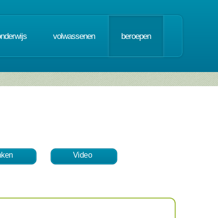
onderwijs
volwassenen
beroepen
nken
Video