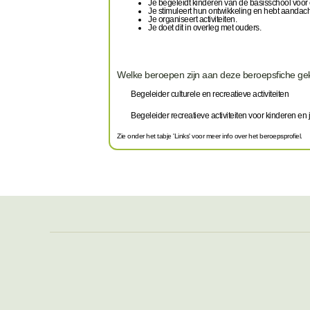
Je begeleidt kinderen van de basisschool vóór 
Je stimuleert hun ontwikkeling en hebt aandach
Je organiseert activiteiten.
Je doet dit in overleg met ouders.
Welke beroepen zijn aan deze beroepsfiche g
Begeleider culturele en recreatieve activiteiten
Begeleider recreatieve activiteiten voor kinderen en
Zie onder het tabje 'Links' voor meer info over het beroepsprofiel.