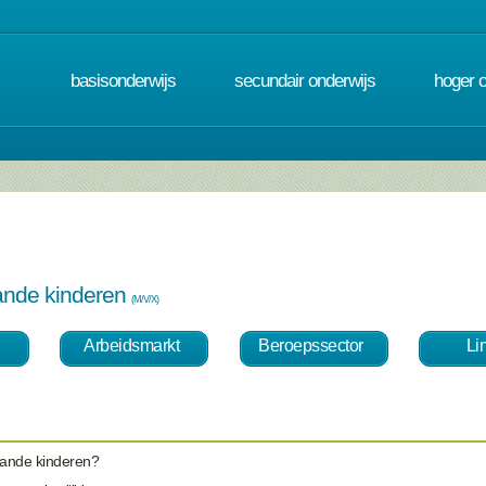
basisonderwijs
secundair onderwijs
hoger 
ande kinderen
(M/V/X)
Arbeidsmarkt
Beroepssector
Li
aande kinderen?