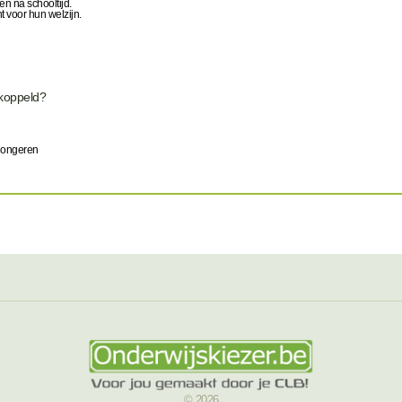
en na schooltijd.
t voor hun welzijn.
ekoppeld?
 jongeren
© 2026