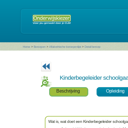
Home
>
Beroepen
>
Alfabethische beroepenlijst
>
Detail beroep
Kinderbegeleider schoolga
Beschrijving
Opleiding
Wat is, wat doet een Kinderbegeleider schoolg