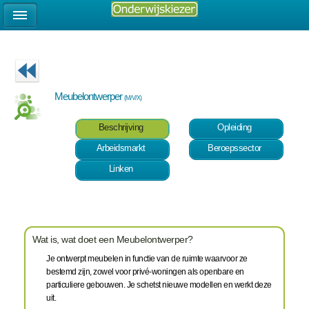
Meubelontwerper
(M/V/X)
Beschrijving
Opleiding
Arbeidsmarkt
Beroepssector
Linken
Wat is, wat doet een Meubelontwerper?
Je ontwerpt meubelen in functie van de ruimte waarvoor ze
bestemd zijn, zowel voor privé-woningen als openbare en
particuliere gebouwen. Je schetst nieuwe modellen en werkt deze
uit.