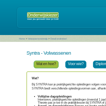
Home
>
Volwassenonderwijs
>
Detail onderdeel
Syntra - Volwassenen
Wat en hoe?
Voor wie?
Diplom
Wat?
Bij SYNTRA kan je praktijkgerichte opleidingen volgen vo
SYNTRA biedt verschillende opleidingsvormen aan, afhankelijk
Voltijdse dagopleidingen
Intensieve, praktijkgerichte opleidingen (meestal 1 jaa
Theorie pas je toe in de praktijklessen bij SYNTRA of 
(lange en korte ople
Avond- en dagopleidingen