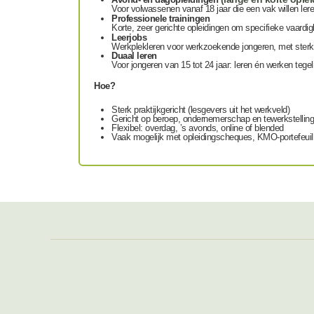
Voor volwassenen vanaf 18 jaar die een vak willen lere
Professionele trainingen
Korte, zeer gerichte opleidingen om specifieke vaardigh
Leerjobs
Werkplekleren voor werkzoekende jongeren, met sterke
Duaal leren
Voor jongeren van 15 tot 24 jaar: leren én werken tegel
Hoe?
Sterk praktijkgericht (lesgevers uit het werkveld)
Gericht op beroep, ondernemerschap en tewerkstelling
Flexibel: overdag, ’s avonds, online of blended
Vaak mogelijk met opleidingscheques, KMO-portefeuill