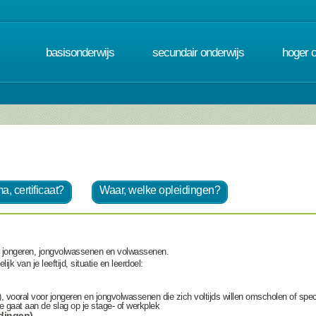
basisonderwijs
secundair onderwijs
hoger 
a, certificaat?
Waar, welke opleidingen?
or jongeren, jongvolwassenen en volwassenen.
 van je leeftijd, situatie en leerdoel:
r), vooral voor jongeren en jongvolwassenen die zich voltijds willen omscholen of spec
je gaat aan de slag op je stage- of werkplek
idingen)