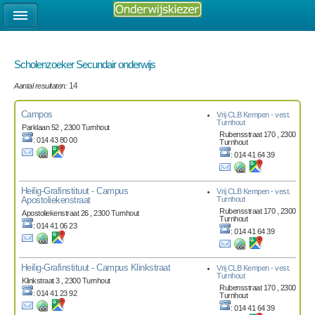
Scholenzoeker Secundair onderwijs
Aantal resultaten:
14
Campos
Vrij CLB Kempen - vest.
Turnhout
Parklaan 52 , 2300 Turnhout
Rubensstraat 170 , 2300
: 014 43 80 00
Turnhout
: 014 41 64 39
Heilig-Grafinstituut - Campus
Vrij CLB Kempen - vest.
Apostoliekenstraat
Turnhout
Rubensstraat 170 , 2300
Apostoliekenstraat 26 , 2300 Turnhout
Turnhout
: 014 41 06 23
: 014 41 64 39
Heilig-Grafinstituut - Campus Klinkstraat
Vrij CLB Kempen - vest.
Turnhout
Klinkstraat 3 , 2300 Turnhout
Rubensstraat 170 , 2300
: 014 41 23 92
Turnhout
: 014 41 64 39