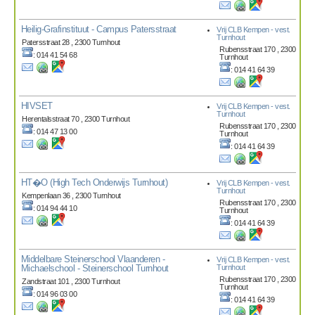
Heilig-Grafinstituut - Campus Patersstraat
Vrij CLB Kempen - vest.
Turnhout
Patersstraat 28 , 2300 Turnhout
Rubensstraat 170 , 2300
: 014 41 54 68
Turnhout
: 014 41 64 39
HIVSET
Vrij CLB Kempen - vest.
Turnhout
Herentalsstraat 70 , 2300 Turnhout
Rubensstraat 170 , 2300
: 014 47 13 00
Turnhout
: 014 41 64 39
HT�O (High Tech Onderwijs Turnhout)
Vrij CLB Kempen - vest.
Turnhout
Kempenlaan 36 , 2300 Turnhout
Rubensstraat 170 , 2300
: 014 94 44 10
Turnhout
: 014 41 64 39
Middelbare Steinerschool Vlaanderen -
Vrij CLB Kempen - vest.
Michaelschool - Steinerschool Turnhout
Turnhout
Rubensstraat 170 , 2300
Zandstraat 101 , 2300 Turnhout
Turnhout
: 014 96 03 00
: 014 41 64 39