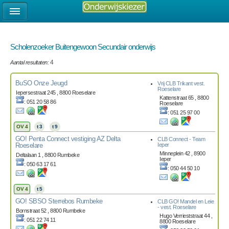
Scholenzoeker Buitengewoon Secundair onderwijs
Aantal resultaten:
4
BuSO Onze Jeugd
Vrij CLB Trikant vest.
Roeselare
Iepersestraat 245 , 8800 Roeselare
Kattenstraat 65 , 8800
: 051 20 58 86
Roeselare
: 051 25 97 00
OV 4
t 3
t 9
GO! Penta Connect vestiging AZ Delta
CLB Connect - Team
Roeselare
Ieper
Minneplein 42 , 8900
Deltalaan 1 , 8800 Rumbeke
Ieper
: 050 63 17 61
: 050 44 50 10
OV 4
t 5
GO! SBSO Sterrebos Rumbeke
CLB GO! Mandel en Leie
- vest. Roeselare
Bornstraat 52 , 8800 Rumbeke
Hugo Verrieststraat 44 ,
: 051 22 74 11
8800 Roeselare