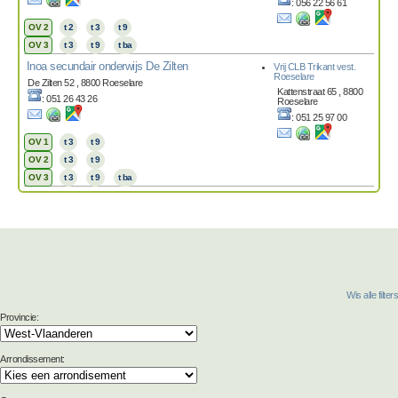
: 056 22 56 61
OV 2
t 2
t 3
t 9
OV 3
t 3
t 9
t ba
Inoa secundair onderwijs De Zilten
Vrij CLB Trikant vest.
Roeselare
De Zilten 52 , 8800 Roeselare
Kattenstraat 65 , 8800
: 051 26 43 26
Roeselare
: 051 25 97 00
OV 1
t 3
t 9
OV 2
t 3
t 9
OV 3
t 3
t 9
t ba
Wis alle filters
Provincie:
Arrondissement: