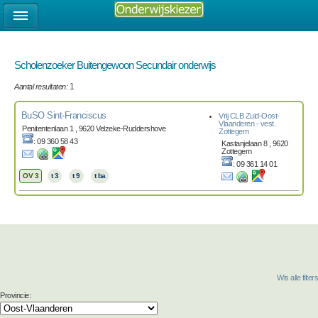
Scholenzoeker Buitengewoon Secundair onderwijs
Aantal resultaten:
1
BuSO Sint-Franciscus
Vrij CLB Zuid-Oost-
Vlaanderen - vest.
Penitentenlaan 1 , 9620 Velzeke-Ruddershove
Zottegem
: 09 360 58 43
Kastanjelaan 8 , 9620
Zottegem
: 09 361 14 01
OV 3
t 3
t 9
t ba
Wis alle filters
Provincie: