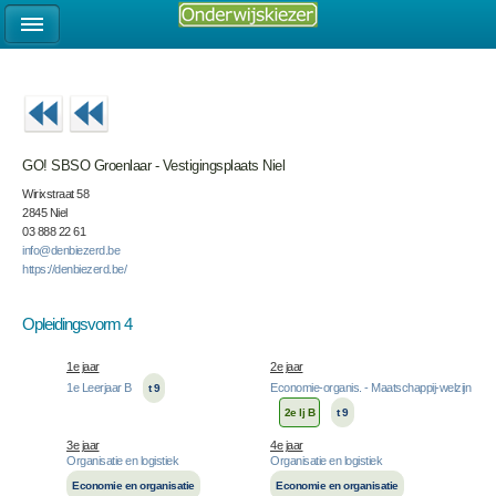
GO! SBSO Groenlaar - Vestigingsplaats Niel
Wirixstraat 58
2845 Niel
03 888 22 61
info@denbiezerd.be
https://denbiezerd.be/
Opleidingsvorm 4
1e jaar
2e jaar
1e Leerjaar B
Economie-organis. - Maatschappij-welzijn
t 9
2e lj B
t 9
3e jaar
4e jaar
Organisatie en logistiek
Organisatie en logistiek
Economie en organisatie
Economie en organisatie