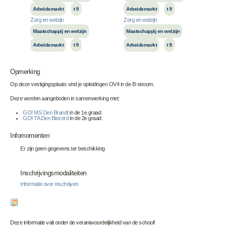
Arbeidsmarkt
t 9
Arbeidsmarkt
t 9
Zorg en welzijn
Zorg en welzijn
Maatschappij en welzijn
Maatschappij en welzijn
Arbeidsmarkt
t 9
Arbeidsmarkt
t 9
Opmerking
Op deze vestigingsplaats vind je opleidingen OV4 in de B-stroom.
Deze worden aangeboden in samenwerking met:
GO! MS Den Brandt
in de 1e graad
GO! TA Den Biezerd
in de 2e graad.
Infomomenten
Er zijn geen gegevens ter beschikking
Inschrijvingsmodaliteiten
Informatie over inschrijven
Deze informatie valt onder de verantwoordelijkheid van de school!