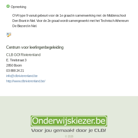
Opmerking
OV4 type 9 vanuit gebeurt voor de 1e graad in samenwerking met de Middenschool
Den Brant in Niel. Voor de 2e graad wordt samengewerkt met het Technisch Atheneum
De Biezerd in Niel.
Centrum voor leerlingenbegeleiding
CLB GO! Rivierenland
E. Tinelstraat 3
2850 Boom
03 888 24 21
info@clbrivierenland.be
http://www.clbrivierenland.be/
© 2026