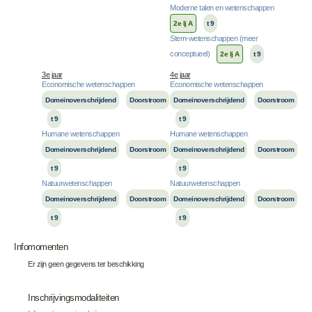
Moderne talen en wetenschappen
2e lj A
t 9
Stem-wetenschappen (meer
conceptueel)
2e lj A
t 9
3e jaar
4e jaar
Economische wetenschappen
Economische wetenschappen
Domeinoverschrijdend
Doorstroom
Domeinoverschrijdend
Doorstroom
t 9
t 9
Humane wetenschappen
Humane wetenschappen
Domeinoverschrijdend
Doorstroom
Domeinoverschrijdend
Doorstroom
t 9
t 9
Natuurwetenschappen
Natuurwetenschappen
Domeinoverschrijdend
Doorstroom
Domeinoverschrijdend
Doorstroom
t 9
t 9
Infomomenten
Er zijn geen gegevens ter beschikking
Inschrijvingsmodaliteiten