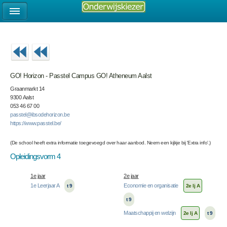
GO! Horizon - Passtel Campus GO! Atheneum Aalst
Graanmarkt 14
9300 Aalst
053 46 67 00
passtel@ibsodehorizon.be
https://www.passtel.be/
(De school heeft extra informatie toegevoegd over haar aanbod. Neem een kijkje bij 'Extra info'.)
Opleidingsvorm 4
1e jaar
2e jaar
1e Leerjaar A
Economie en organisatie
t 9
2e lj A
t 9
Maatschappij en welzijn
2e lj A
t 9