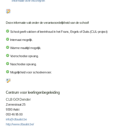
Informatie over inschrijven
Deze informatie valt onder de verantwoordelijkheid van de school!
School geeft vakken of leerinhoud in het Frans, Engels of Duits.(CLIL-project)
Internaat mogelijk.
Warme maaltijd mogelijk.
Voorschoolse opvang.
Naschoolse opvang.
Mogelijkheid voor schoolvervoer.
Centrum voor leerlingenbegeleiding
CLB GO! Dender
Zonnestraat 25
9300 Aalst
053 46 95 00
info@clbaalst.be
http://www.clbaalst.be/