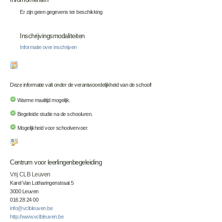
Er zijn geen gegevens ter beschikking
Inschrijvingsmodaliteiten
Informatie over inschrijven
Deze informatie valt onder de verantwoordelijkheid van de school!
Warme maaltijd mogelijk.
Begeleide studie na de schooluren.
Mogelijkheid voor schoolvervoer.
Centrum voor leerlingenbegeleiding
Vrij CLB Leuven
Karel Van Lotharingenstraat 5
3000 Leuven
016 28 24 00
info@vclbleuven.be
http://www.vclbleuven.be