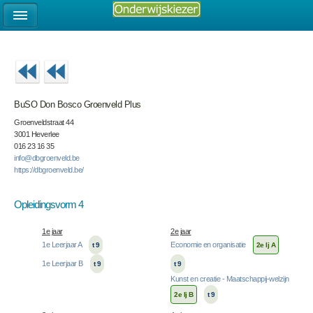
BuSO Don Bosco Groenveld Plus
Groenveldstraat 44
3001 Heverlee
016 23 16 35
info@dbgroenveld.be
https://dbgroenveld.be/
Opleidingsvorm 4
1e jaar
2e jaar
1e Leerjaar A
Economie en organisatie
t 9
2e lj A
1e Leerjaar B
t 9
t 9
Kunst en creatie - Maatschappij-welzijn
2e lj B
t 9