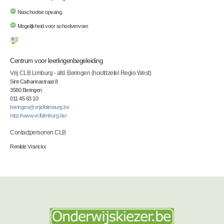
Naschoolse opvang.
Mogelijkheid voor schoolvervoer.
Centrum voor leerlingenbegeleiding
Vrij CLB Limburg - afd. Beringen (hoofdzetel Regio West)
Sint-Catharinastraat 8
3580 Beringen
011 45 63 10
beringen@vrijclblimburg.be
http://www.vclblimburg.be/
Contactpersonen CLB
Renilde Vranckx