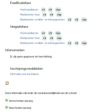
Kwalificatiefase
Hoeknaadlasser
t 3
t 9
t ba
Medewerker hout
t 3
t 9
t ba
Medewerker schilder- en behangwerken
t 3
t 9
t ba
Integratiefase
Hoeknaadlasser
t 3
t 9
t ba
Medewerker hout
t 3
t 9
t ba
Medewerker schilder- en behangwerken
t 3
t 9
t ba
Infomomenten
Er zijn geen gegevens ter beschikking
Inschrijvingsmodaliteiten
Informatie over inschrijven
Deze informatie valt onder de verantwoordelijkheid van de school!
Voorschoolse opvang.
Naschoolse opvang.