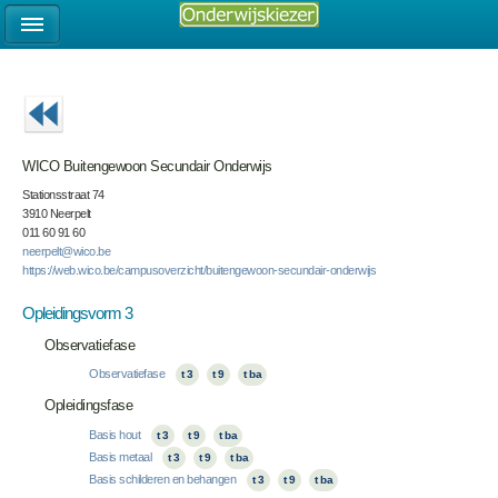
WICO Buitengewoon Secundair Onderwijs
Stationsstraat 74
3910 Neerpelt
011 60 91 60
neerpelt@wico.be
https://web.wico.be/campusoverzicht/buitengewoon-secundair-onderwijs
Opleidingsvorm 3
Observatiefase
Observatiefase
t 3
t 9
t ba
Opleidingsfase
Basis hout
t 3
t 9
t ba
Basis metaal
t 3
t 9
t ba
Basis schilderen en behangen
t 3
t 9
t ba