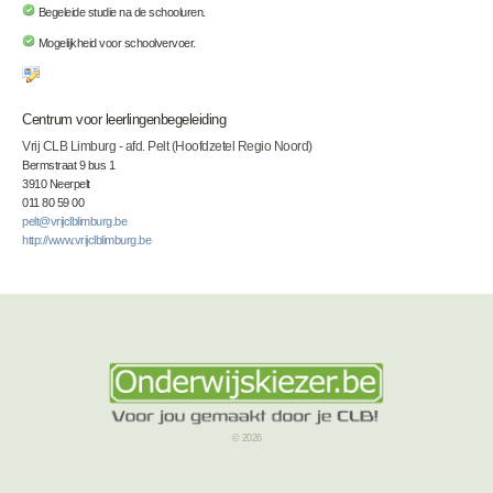
Begeleide studie na de schooluren.
Mogelijkheid voor schoolvervoer.
Centrum voor leerlingenbegeleiding
Vrij CLB Limburg - afd. Pelt (Hoofdzetel Regio Noord)
Bermstraat 9 bus 1
3910 Neerpelt
011 80 59 00
pelt@vrijclblimburg.be
http://www.vrijclblimburg.be
© 2026