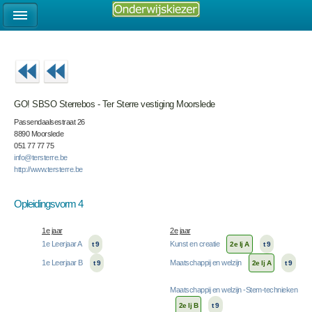
GO! SBSO Sterrebos - Ter Sterre vestiging Moorslede
Passendaalsestraat 26
8890 Moorslede
051 77 77 75
info@tersterre.be
http://www.tersterre.be
Opleidingsvorm 4
1e jaar
2e jaar
1e Leerjaar A
Kunst en creatie
t 9
2e lj A
t 9
1e Leerjaar B
Maatschappij en welzijn
t 9
2e lj A
t 9
Maatschappij en welzijn -Stem-technieken
2e lj B
t 9