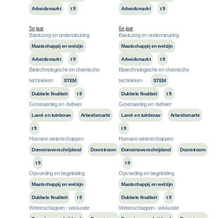
Arbeidsmarkt
t 9
Arbeidsmarkt
t 9
5e jaar
6e jaar
Basiszorg en ondersteuning
Basiszorg en ondersteuning
Maatschappij en welzijn
Maatschappij en welzijn
Arbeidsmarkt
t 9
Arbeidsmarkt
t 9
Biotechnologische en chemische
Biotechnologische en chemische
technieken
technieken
STEM
STEM
Dubbele finaliteit
t 9
Dubbele finaliteit
t 9
Groenaanleg en -beheer
Groenaanleg en -beheer
Land- en tuinbouw
Arbeidsmarkt
Land- en tuinbouw
Arbeidsmarkt
t 9
t 9
Humane wetenschappen
Humane wetenschappen
Domeinoverschrijdend
Doorstroom
Domeinoverschrijdend
Doorstroom
t 9
t 9
Opvoeding en begeleiding
Opvoeding en begeleiding
Maatschappij en welzijn
Maatschappij en welzijn
Dubbele finaliteit
t 9
Dubbele finaliteit
t 9
Wetenschappen - wiskunde
Wetenschappen - wiskunde