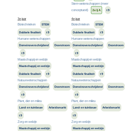
Stem-wetenschappen (meer
conceptueel)
2e lj A
t 9
3e jaar
4e jaar
Biotechnieken
Biotechnieken
STEM
STEM
Dubbele finaliteit
t 9
Dubbele finaliteit
t 9
Humane wetenschappen
Humane wetenschappen
Domeinoverschrijdend
Doorstroom
Domeinoverschrijdend
Doorstroom
t 9
t 9
Maatschappij en welzijn
Maatschappij en welzijn
Maatschappij en welzijn
Maatschappij en welzijn
Dubbele finaliteit
t 9
Dubbele finaliteit
t 9
Natuurwetenschappen
Natuurwetenschappen
Domeinoverschrijdend
Doorstroom
Domeinoverschrijdend
Doorstroom
t 9
t 9
Plant, dier en milieu
Plant, dier en milieu
Land- en tuinbouw
Arbeidsmarkt
Land- en tuinbouw
Arbeidsmarkt
t 9
t 9
Zorg en welzijn
Zorg en welzijn
Maatschappij en welzijn
Maatschappij en welzijn