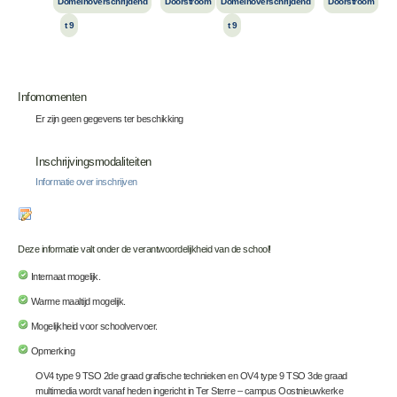
Domeinoverschrijdend
Doorstroom
Domeinoverschrijdend
Doorstroom
t 9
t 9
Infomomenten
Er zijn geen gegevens ter beschikking
Inschrijvingsmodaliteiten
Informatie over inschrijven
Deze informatie valt onder de verantwoordelijkheid van de school!
Internaat mogelijk.
Warme maaltijd mogelijk.
Mogelijkheid voor schoolvervoer.
Opmerking
OV4 type 9 TSO 2de graad grafische technieken en OV4 type 9 TSO 3de graad
multimedia wordt vanaf heden ingericht in Ter Sterre – campus Oostnieuwkerke