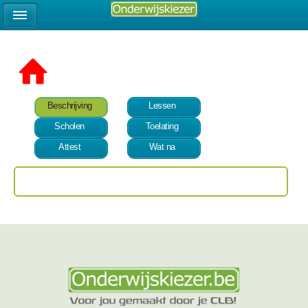
Beschrijving
Lessen
Scholen
Toelating
Attest
Wat na