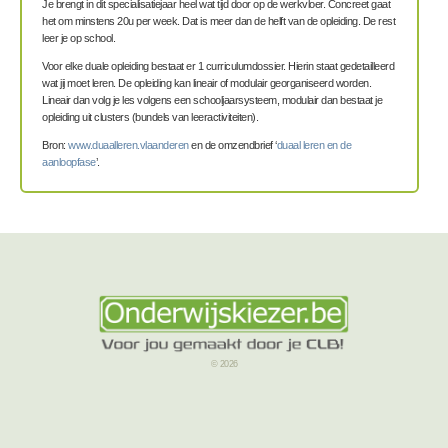
Je brengt in dit specialisatiejaar heel wat tijd door op de werkvloer. Concreet gaat
het om minstens 20u per week. Dat is meer dan de helft van de opleiding. De rest
leer je op school.
Voor elke duale opleiding bestaat er 1 curriculumdossier. Hierin staat gedetailleerd
wat jij moet leren. De opleiding kan lineair of modulair georganiseerd worden.
Lineair dan volg je les volgens een schooljaarsysteem, modulair dan bestaat je
opleiding uit clusters (bundels van leeractiviteiten).
Bron:
www.duaalleren.vlaanderen
en de omzendbrief ‘
duaal leren en de
aanloopfase
’.
© 2026