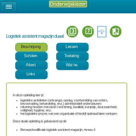
Logistiek assistent magazijn duaal
Beschrijving
Lessen
Scholen
Toelating
Attest
Wat na
Links
In deze opleiding leer je:
logistieke activiteiten (ontvangst, opslag, voorbereiding van orders,
bevoorrading, behandeling, enz.) administratief ondersteunen
rekening houden met eisen rond timing, kwaliteit, kostprijs, duurzaamheid,
veiligheid, hygiëne, enz.
het logistieke proces van een organisatie of bedrijf optimaal laten verlopen
Deze duale opleiding is gebaseerd op de
Beroepskwalificatie logistiek assistent magazijn, niveau 4