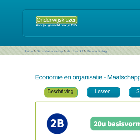
Home
>
Secundair onderwijs
>
structuur SO
>
Detail opleiding
Economie en organisatie - Maatschapp
Beschrijving
Lessen
S