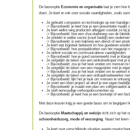
De basisoptie
Economie en organisatie
laat je zien hoe 
doen. Je leert er ook over sociale vaardigheden, zoals sam
Je gebruikt computers en technologie op een handige 
-> Bijvoorbeeld: je leert hoe je een presentatie maakt
Je leert welke weg producten afleggen voordat ze bij jou
-> Bijvoorbeeld: hoe een chocoladereep van de fabriek
Je ontdekt in welke sector (soort bedrijf) een ondernem
-> Bijvoorbeeld: is een bakkerij een dienst of een prod
Je leert wat logistiek betekent en hoe goederen worde
-> Bijvoorbeeld: hoe postpakketten van het magazijn 
Je oefent sociale en communicatieve vaardigheden.
-> Bijvoorbeeld: hoe je goed samenwerkt met je klasg
Je vergelijkt de taken van een winkelverkoper met je e
-> Bijvoorbeeld: zou je het leuk vinden om mensen te 
Je vergelijkt de taken van een magazijnier met je eige
-> Bijvoorbeeld: zou je het leuk vinden om te werken i
Je vergelijkt de taken van een onthaalmedewerker met 
-> Bijvoorbeeld: lijkt het je leuk om mensen te ontvang
Je voert een klein project uit alsof je een eigen bedrijfj
-> Bijvoorbeeld: je maakt een plan om zelfgemaakte 
Je stelt eenvoudige verkoopdocumenten op.
-> Bijvoorbeeld: je leert hoe je een bonnetje of een factu
Met deze lessen krijg je een goede basis om te begrijpen h
De basisoptie
Maatschappij en welzijn
richt zich op het o
schoonheidszorg, mode of verzorging
. Naast het leren
Je leert over verschillende situaties waarin maatschap