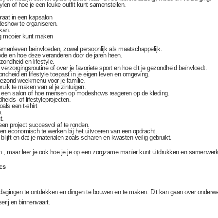
tylen of hoe je een leuke outfit kunt samenstellen.
 praat in een kapsalon
eshow te organiseren.
kan.
og mooier kunt maken
samenleven beïnvloeden, zowel persoonlijk als maatschappelijk.
 mode en hoe deze veranderen door de jaren heen.
zondheid en lifestyle.
 verzorgingsroutine of over je favoriete sport en hoe dit je gezondheid beïnvloedt.
ondheid en lifestyle toepast in je eigen leven en omgeving.
 gezond weekmenu voor je familie.
uik te maken van al je zintuigen.
 in een salon of hoe mensen op modeshows reageren op de kleding.
eids- of lifestyleprojecten.
als een t-shirt
.
t.
 een project succesvol af te ronden.
t en economisch te werken bij het uitvoeren van een opdracht.
blijft en dat je materialen zoals scharen en kwasten veilig gebruikt.
gen , maar leer je ook hoe je je op een zorgzame manier kunt uitdrukken en samenwe
cs
dagingen te ontdekken en dingen te bouwen en te maken. Dit kan gaan over onderwerp
serij en binnenvaart.