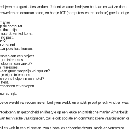
bedrijven en organisaties werken. Je leert waarom bedrijven bestaan en wat ze doen. D
enwerken en communiceren, en hoe je ICT (computers en technologie) goed kunt gebrui
manier.
 op de computer.
 thuis zijn.
 naar de winkel komt.
ing past.
uct?
n vervoerd.
naar jouw huis komen.
enoten aan een project.
igen interesses.
helpen in een winkel?
n interesses.
n een groot magazijn vol spullen?
je eigen interesses.
en en te helpen in een hotel?
e hebt.
armbanden te verkopen.
ur schrijft.
oe de wereld van economie en bedrijven werkt, en ontdek je wat je leuk vindt en waar
ntdekken van gezondheid en lifestyle op een leuke en praktische manier. Afhankelijk 
 van technische vaardigheden, zal je ook sociale en communicatieve vaardigheden o
pij en welzijn een rol spelen, zoals haar- en schoonheidszorg, mode en verzorging.