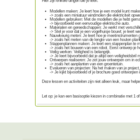
Hier zijn enkele dingen die je leert:
Modellen maken: Je leert hoe je een model kunt mak
-> zoals een miniatuur windmolen die elektriciteit opwe
Modellen gebruiken: Met de modellen die je hebt gemaa
-> bijvoorbeeld een eenvoudige elektrische auto.
Materialen en gereedschappen: Je werkt met verschil
-> Stel je voor dat je een vogelhuisje bouwt; je leert
Nauwkeurig meten: Je leert hoe je meetinstrumenten g
-> zoals het meten van de lengte van een houten plan
Stappenplannen maken: Je leert een stappenplan te m
-> zoals het bouwen van een robot. Eerst ontwerp je he
Veilig werken: Veiligheid is belangrijk.
-> Je leert bijvoorbeeld dat je altijd een veiligheidsbr
Ontwerpen realiseren: Je zet jouw ontwerpen om in ech
-> zoals het aanplanten van een groentetuin.
Evalueren van projecten: Na het maken van je project, l
-> Je kijkt bijvoorbeeld of je brochure goed ontworpen 
Deze lessen en activiteiten zijn niet alleen leuk, maar hel
Let op: je kan een basisoptie kiezen in combinatie met 1 o