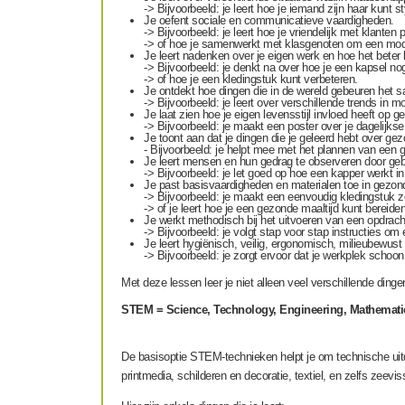
-> Bijvoorbeeld: je leert hoe je iemand zijn haar kunt s
Je oefent sociale en communicatieve vaardigheden.
-> Bijvoorbeeld: je leert hoe je vriendelijk met klanten
-> of hoe je samenwerkt met klasgenoten om een mod
Je leert nadenken over je eigen werk en hoe het beter 
-> Bijvoorbeeld: je denkt na over hoe je een kapsel n
-> of hoe je een kledingstuk kunt verbeteren.
Je ontdekt hoe dingen die in de wereld gebeuren het 
-> Bijvoorbeeld: je leert over verschillende trends in
Je laat zien hoe je eigen levensstijl invloed heeft op ge
-> Bijvoorbeeld: je maakt een poster over je dagelijkse
Je toont aan dat je dingen die je geleerd hebt over gez
- Bijvoorbeeld: je helpt mee met het plannen van een
Je leert mensen en hun gedrag te observeren door gebr
-> Bijvoorbeeld: je let goed op hoe een kapper werkt
Je past basisvaardigheden en materialen toe in gezondh
-> Bijvoorbeeld: je maakt een eenvoudig kledingstuk zo
-> of je leert hoe je een gezonde maaltijd kunt bereiden
Je werkt methodisch bij het uitvoeren van een opdrach
-> Bijvoorbeeld: je volgt stap voor stap instructies om
Je leert hygiënisch, veilig, ergonomisch, milieubewus
-> Bijvoorbeeld: je zorgt ervoor dat je werkplek schoon 
Met deze lessen leer je niet alleen veel verschillende din
STEM = Science, Technology, Engineering, Mathemati
De basisoptie STEM-technieken helpt je om technische uit
printmedia, schilderen en decoratie, textiel, en zelfs zeevis