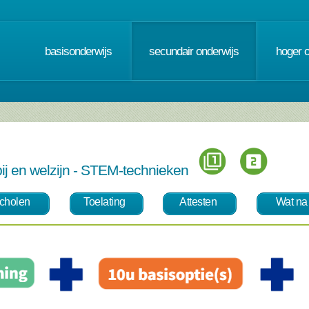
basisonderwijs
secundair onderwijs
hoger 
ij en welzijn - STEM-technieken
cholen
Toelating
Attesten
Wat na