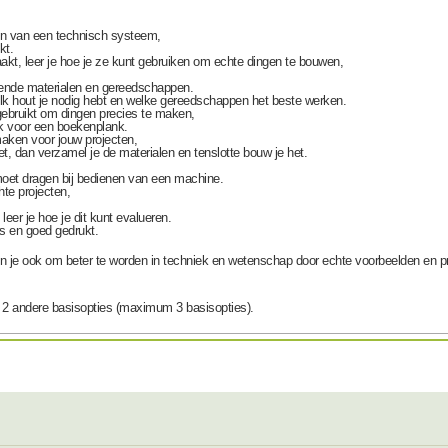
en van een technisch systeem,
kt.
kt, leer je hoe je ze kunt gebruiken om echte dingen te bouwen,
lende materialen en gereedschappen.
 welk hout je nodig hebt en welke gereedschappen het beste werken.
ebruikt om dingen precies te maken,
k voor een boekenplank.
aken voor jouw projecten,
t, dan verzamel je de materialen en tenslotte bouw je het.
il moet dragen bij bedienen van een machine.
te projecten,
eer je hoe je dit kunt evalueren.
is en goed gedrukt.
pen je ook om beter te worden in techniek en wetenschap door echte voorbeelden en pr
f 2 andere basisopties (maximum 3 basisopties).