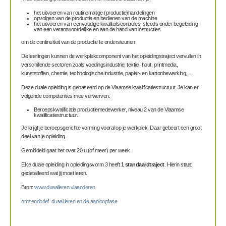
het uitvoeren van routinematige (productie)handelingen
opvolgen van de productie en bedienen van de machine
het uitvoeren van eenvoudige kwaliteitscontroles, steeds onder begeleiding
van een verantwoordelijke en aan de hand van instructies
om de continuïteit van de productie te ondersteunen.
De leerlingen kunnen de werkplekcomponent van het opleidingstraject vervullen in
verschillende sectoren zoals voedingsindustrie, textiel, hout, printmedia,
kunststoffen, chemie, technologische industrie, papier- en kartonbewerking, …
Deze duale opleiding is gebaseerd op de Vlaamse kwalificatiestructuur. Je kan er
volgende competenties mee verwerven:
Beroepskwalificatie productiemedewerker, niveau 2 van de Vlaamse
kwalificatiestructuur.
Je krijgt je beroepsgerichte vorming vooral op je werkplek. Daar gebeurt een groot
deel van je opleiding.
Gemiddeld gaat het over 20 u (of meer) per week.
Elke duale opleiding in opleidingsvorm 3 heeft
1 standaardtraject
. Hierin staat
gedetailleerd wat jij moet leren.
Bron:
www.duaalleren.vlaanderen
omzendbrief duaal leren en de aanloopfase