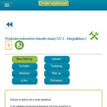
Productiemedewerker industrie duaal ( OV 3 - Integratiefase )
Beschrijving
Lessen
Scholen
Toelating
Attesten
Wat na
Links
Beroepen
Wat leer je tijdens deze duale opleiding?
In de opleiding productiemedewerker industrie duaal leer je: